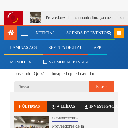
Proveedores de la salmonicultura ya cuentan con u
NOTICIAS
AGENDA DE EVENTOS
LÁMINAS ACS
REVISTA DIGITAL
APP
No se ha encontrado nada
MUNDO TV
SALMON MEETS 2026
Parece que no podemos encontrar lo que estás
buscando. Quizás la búsqueda pueda ayudar.
ÚLTIMAS
+ LEÍDAS
INVESTIGACIÓN
SALMONICULTURA
Proveedores de la