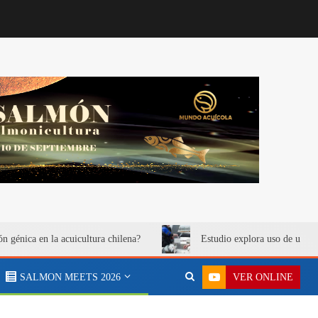
ón génica en la acuicultura chilena?
Estudio explora uso de urea 
VER ONLINE
SALMON MEETS 2026