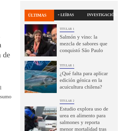
+ LEÍDAS
INVESTIGACIÓN
ÚLTIMAS
TITULAR 1
l
Salmón y vino: la
a
mezcla de sabores que
conquistó São Paulo
n de
TITULAR 1
¿Qué falta para aplicar
edición génica en la
acuicultura chilena?
l
nsumo
TITULAR 2
Estudio explora uso de
urea en alimento para
salmones y reporta
menor mortalidad tras