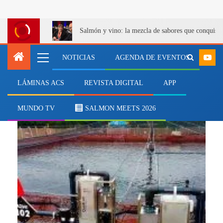
Salmón y vino: la mezcla de sabores que conquist
NOTICIAS
AGENDA DE EVENTOS
LÁMINAS ACS
REVISTA DIGITAL
APP
Tecnología de punta
MUNDO TV
SALMON MEETS 2026