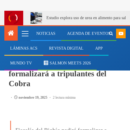
Estudio explora uso de urea en alimento para salm
NOTICIAS
AGENDA DE EVENTOS
LÁMINAS ACS
REVISTA DIGITAL
APP
PESCA
Caso Bruma: Fiscalía
MUNDO TV
SALMON MEETS 2026
formalizará a tripulantes del
Cobra
noviembre 19, 2025
2 lectura mínima
Fiscalía del Biobío pedirá formalizar a