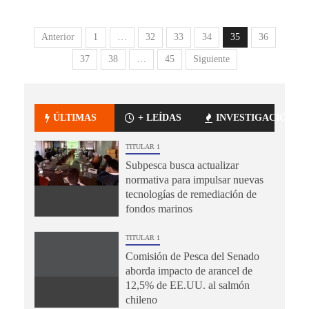
Anterior
1
…
32
33
34
35
36
37
38
…
45
Siguiente
ÚLTIMAS
+ LEÍDAS
INVESTIGACIÓN
TITULAR 1
Subpesca busca actualizar
normativa para impulsar nuevas
tecnologías de remediación de
fondos marinos
TITULAR 1
Comisión de Pesca del Senado
aborda impacto de arancel de
12,5% de EE.UU. al salmón
chileno