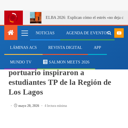
ELBA 2026: Explican cómo el estrés «no deja cicatr
NOTICIAS
AGENDA DE EVENTOS
LÁMINAS ACS
REVISTA DIGITAL
APP
MARÍTIMO
Mujeres del sector marítimo-
MUNDO TV
SALMON MEETS 2026
portuario inspiraron a
estudiantes TP de la Región de
Los Lagos
mayo 20, 2026
4 lectura mínima