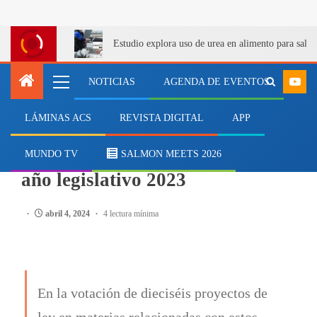
Estudio explora uso de urea en alimento para salm
NOTICIAS
AGENDA DE EVENTOS
LÁMINAS ACS
REVISTA DIGITAL
APP
INSTITUCIONES
Reporte del SECOS analiza el
MUNDO TV
SALMON MEETS 2026
año legislativo 2023
abril 4, 2024
4 lectura mínima
En la votación de dieciséis proyectos de
ley en materias relacionadas con estos