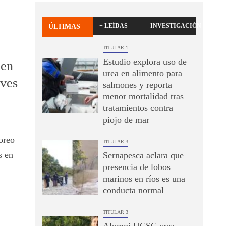
+ LEÍDAS
INVESTIGACIÓN
ÚLTIMAS
TITULAR 1
Estudio explora uso de
 en
urea en alimento para
aves
salmones y reporta
menor mortalidad tras
tratamientos contra
piojo de mar
oreo
TITULAR 3
s en
Sernapesca aclara que
presencia de lobos
marinos en ríos es una
conducta normal
TITULAR 3