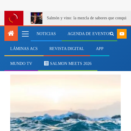
Salmón y vino: la mezcla de sabores que conquist
NOTICIAS
AGENDA DE EVENTOS
LÁMINAS ACS
REVISTA DIGITAL
APP
Centro de Instrumentación
Oceanográfica
MUNDO TV
SALMON MEETS 2026