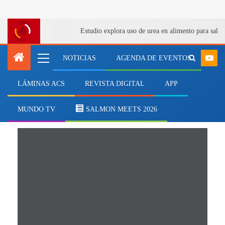
Estudio explora uso de urea en alimento para salm
NOTICIAS
AGENDA DE EVENTOS
LÁMINAS ACS
REVISTA DIGITAL
APP
Día Nacional de la Pesca
Artesanal
MUNDO TV
SALMON MEETS 2026