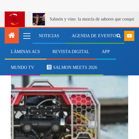
Salmón y vino: la mezcla de sabores que conquist
NOTICIAS
AGENDA DE EVENTOS
LÁMINAS ACS
REVISTA DIGITAL
APP
Exploración subacuática
MUNDO TV
SALMON MEETS 2026