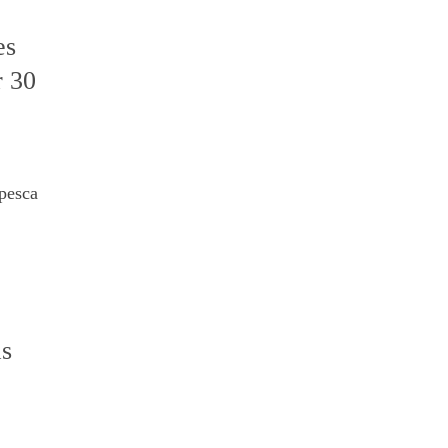
es
r 30
pesca
as