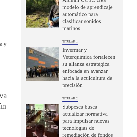
Alumni UCSC crea
modelo de aprendizaje
automático para
clasificar sonidos
marinos
TITULAR 1
s y
Invermar y
Veterquímica fortalecen
su alianza estratégica
enfocada en avanzar
hacia la acuicultura de
precisión
eva
TITULAR 2
ún
Subpesca busca
actualizar normativa
para impulsar nuevas
tecnologías de
remediación de fondos