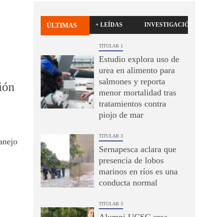
+ LEÍDAS
INVESTIGACIÓN
ÚLTIMAS
TITULAR 1
Estudio explora uso de
urea en alimento para
salmones y reporta
ión
menor mortalidad tras
tratamientos contra
piojo de mar
TITULAR 3
anejo
Sernapesca aclara que
presencia de lobos
marinos en ríos es una
conducta normal
TITULAR 3