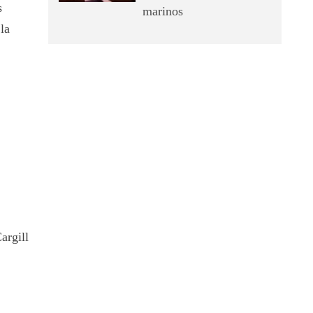
s
marinos
la
argill