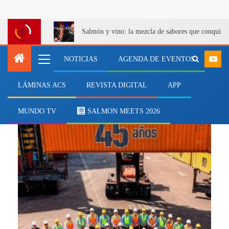
Salmón y vino: la mezcla de sabores que conquist
NOTICIAS
AGENDA DE EVENTOS
LÁMINAS ACS
REVISTA DIGITAL
APP
José Sáenz Poch
MUNDO TV
SALMON MEETS 2026