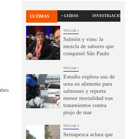
+ LEÍDAS
INVESTIGACIÓN
ÚLTIMAS
TITULAR 1
Salmón y vino: la
mezcla de sabores que
conquistó São Paulo
TITULAR 1
Estudio explora uso de
urea en alimento para
mbro
salmones y reporta
menor mortalidad tras
tratamientos contra
piojo de mar
TITULAR 3
Sernapesca aclara que