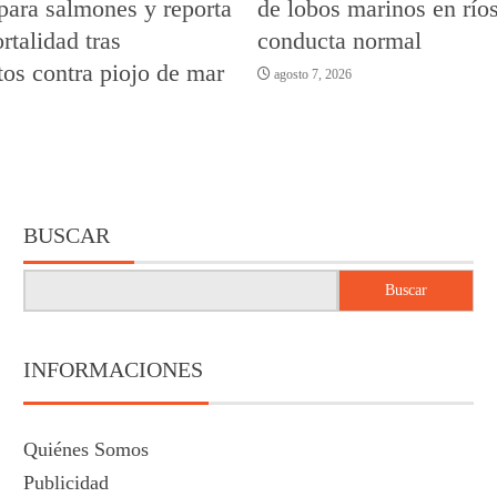
para salmones y reporta
de lobos marinos en río
talidad tras
conducta normal
tos contra piojo de mar
agosto 7, 2026
BUSCAR
Buscar
INFORMACIONES
Quiénes Somos
Publicidad