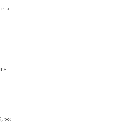
ue la
ura
s
, por