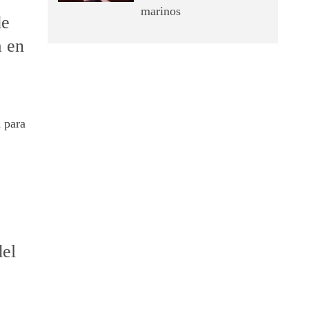
marinos
de
a en
 para
el