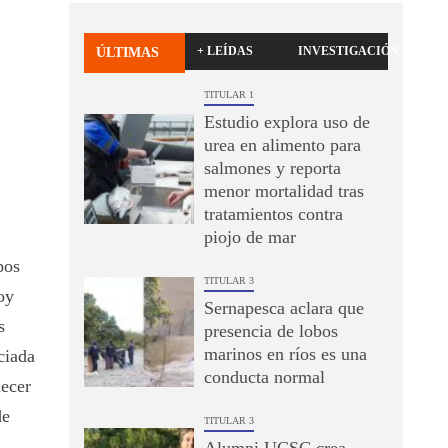
+ LEÍDAS
INVESTIGACIÓN
ÚLTIMAS
TITULAR 1
Estudio explora uso de
urea en alimento para
salmones y reporta
menor mortalidad tras
tratamientos contra
piojo de mar
pos
TITULAR 3
oy
Sernapesca aclara que
s
presencia de lobos
marinos en ríos es una
ciada
conducta normal
ecer
de
TITULAR 3