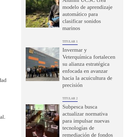
Alumni UCSC crea
modelo de aprendizaje
automático para
clasificar sonidos
marinos
TITULAR 1
Invermar y
Veterquímica fortalecen
su alianza estratégica
enfocada en avanzar
hacia la acuicultura de
dad
precisión
TITULAR 2
Subpesca busca
actualizar normativa
al.
para impulsar nuevas
tecnologías de
remediación de fondos