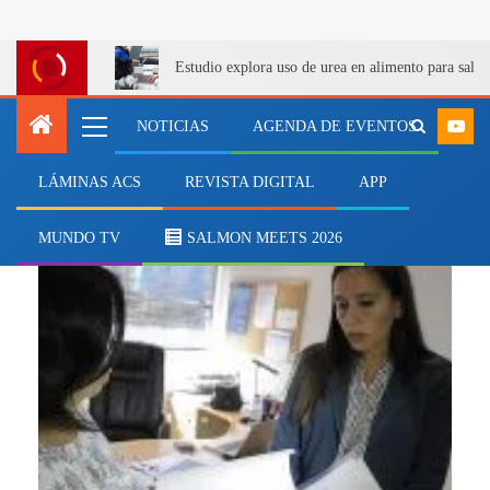
Estudio explora uso de urea en alimento para salm
NOTICIAS
AGENDA DE EVENTOS
LÁMINAS ACS
REVISTA DIGITAL
APP
pesquerías
MUNDO TV
SALMON MEETS 2026