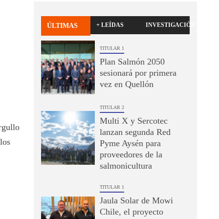
+ LEÍDAS
INVESTIGACIÓN
ÚLTIMAS
TITULAR 1
Plan Salmón 2050
sesionará por primera
vez en Quellón
TITULAR 2
Multi X y Sercotec
rgullo
lanzan segunda Red
los
Pyme Aysén para
proveedores de la
salmonicultura
TITULAR 1
Jaula Solar de Mowi
Chile, el proyecto