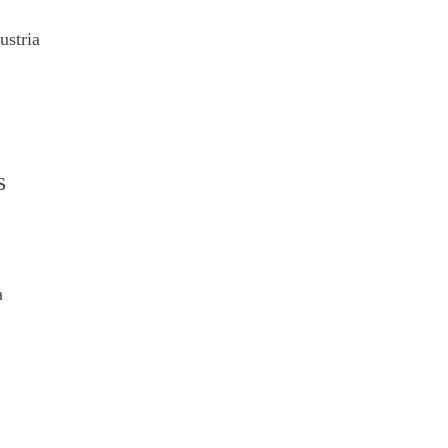
ustria
s
a