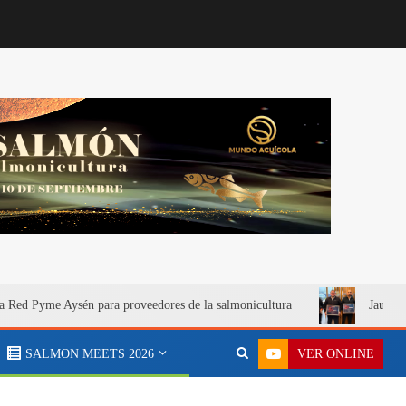
a Red Pyme Aysén para proveedores de la salmonicultura
Jaula S
VER ONLINE
SALMON MEETS 2026