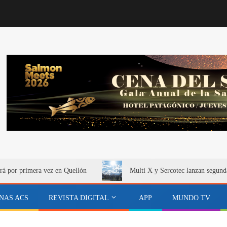
rá por primera vez en Quellón
Multi X y Sercotec lanzan segund
NAS ACS
REVISTA DIGITAL
APP
MUNDO TV