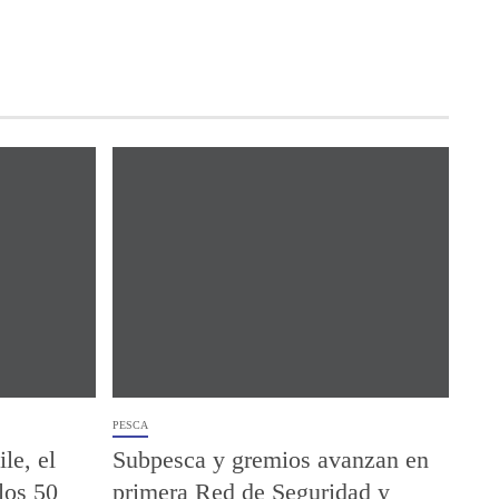
PESCA
le, el
Subpesca y gremios avanzan en
los 50
primera Red de Seguridad y