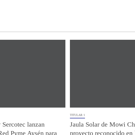
TITULAR 1
 Sercotec lanzan
Jaula Solar de Mowi Chi
Red Pyme Aysén para
proyecto reconocido en 