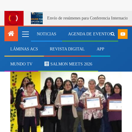
Envío de resúmenes para Conferencia Internacional
NOTICIAS
AGENDA DE EVENTOS
LÁMINAS ACS
REVISTA DIGITAL
APP
regiones
MUNDO TV
SALMON MEETS 2026