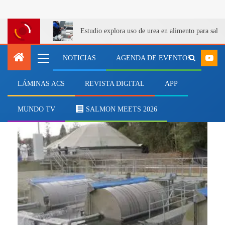
Estudio explora uso de urea en alimento para salm
NOTICIAS
AGENDA DE EVENTOS
LÁMINAS ACS
REVISTA DIGITAL
APP
Seremi MMA Los Lagos
MUNDO TV
SALMON MEETS 2026