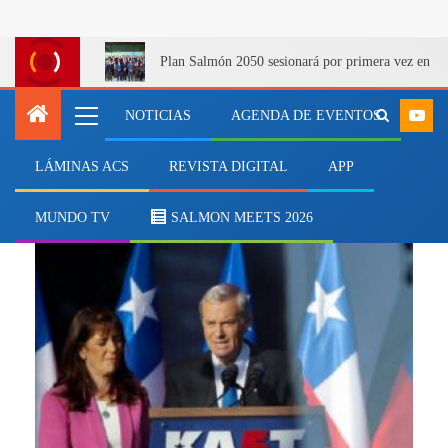
Plan Salmón 2050 sesionará por primera vez en Q
NOTICIAS
AGENDA DE EVENTOS
LÁMINAS ACS
REVISTA DIGITAL
APP
sur de Chile
MUNDO TV
SALMON MEETS 2026