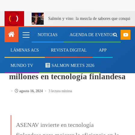
Salmón y vino: la mezcla de sabores que conquist
NOTICIAS
AGENDA DE EVENTOS
LÁMINAS ACS
REVISTA DIGITAL
APP
NEGOCIOS
ASENAV invierte US$1,5
MUNDO TV
SALMON MEETS 2026
millones en tecnología finlandesa
agosto 16, 2024
3 lectura mínima
ASENAV invierte en tecnología
finlandesa para mejorar la eficiencia en la