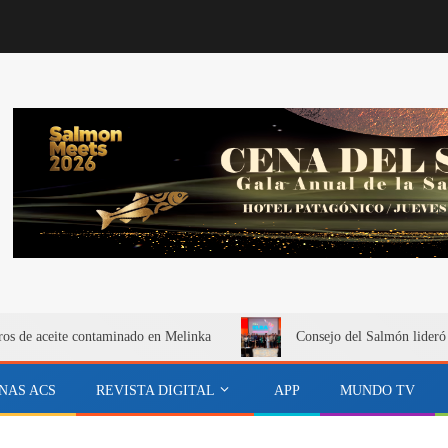
itros de aceite contaminado en Melinka
Consejo del Salmón lideró
NAS ACS
REVISTA DIGITAL
APP
MUNDO TV