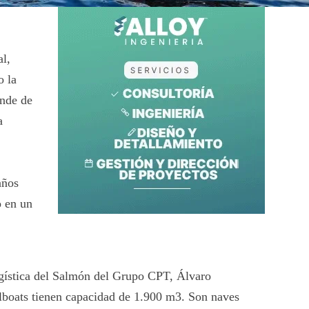
al,
o la
nde de
a
s
años
o en un
ogística del Salmón del Grupo CPT, Álvaro
llboats tienen capacidad de 1.900 m
3
. Son naves