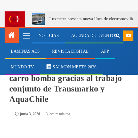
Luxmeter presenta nueva línea de electromovilida
NOTICIAS
AGENDA DE EVENTOS
LÁMINAS ACS
REVISTA DIGITAL
APP
EMPRESAS
Isla Maillen recibe su primer
MUNDO TV
SALMON MEETS 2026
carro bomba gracias al trabajo
conjunto de Transmarko y
AquaChile
junio 3, 2026
3 lectura mínima