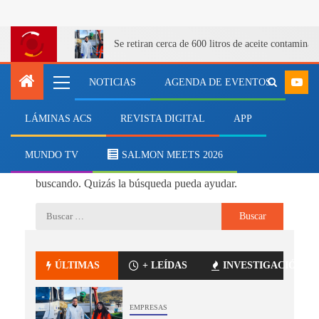
Se retiran cerca de 600 litros de aceite contamina
NOTICIAS
AGENDA DE EVENTOS
LÁMINAS ACS
REVISTA DIGITAL
APP
No se ha encontrado nada
MUNDO TV
SALMON MEETS 2026
Parece que no podemos encontrar lo que estás
buscando. Quizás la búsqueda pueda ayudar.
ÚLTIMAS
+ LEÍDAS
INVESTIGACIÓN
EMPRESAS