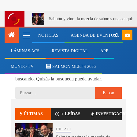
Salmón y vino: la mezcla de sabores que conquist
NOTICIAS
AGENDA DE EVENTOS
LÁMINAS ACS
REVISTA DIGITAL
APP
No se ha encontrado nada
MUNDO TV
SALMON MEETS 2026
Parece que no podemos encontrar lo que estás
buscando. Quizás la búsqueda pueda ayudar.
ÚLTIMAS
+ LEÍDAS
INVESTIGACIÓN
TITULAR 1