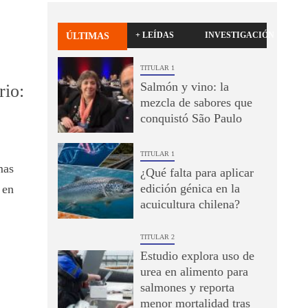
+ LEÍDAS
INVESTIGACIÓN
ÚLTIMAS
TITULAR 1
Salmón y vino: la
rio:
mezcla de sabores que
conquistó São Paulo
TITULAR 1
mas
¿Qué falta para aplicar
edición génica en la
 en
acuicultura chilena?
TITULAR 2
Estudio explora uso de
urea en alimento para
salmones y reporta
menor mortalidad tras