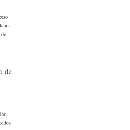
ceso
lanes,
 de
o de
ión
cados