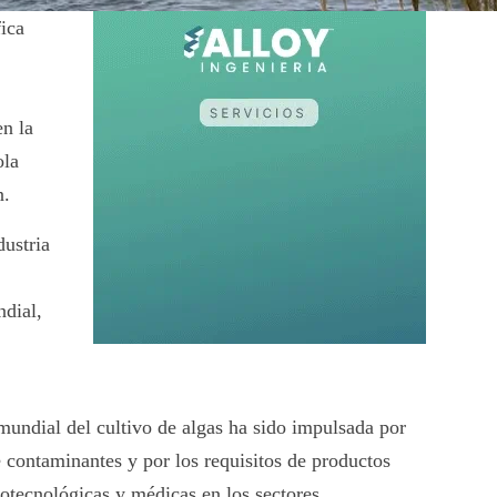
fica
en la
ola
n.
dustria
ndial,
mundial del cultivo de algas ha sido impulsada por
e contaminantes y por los requisitos de productos
iotecnológicas y médicas en los sectores