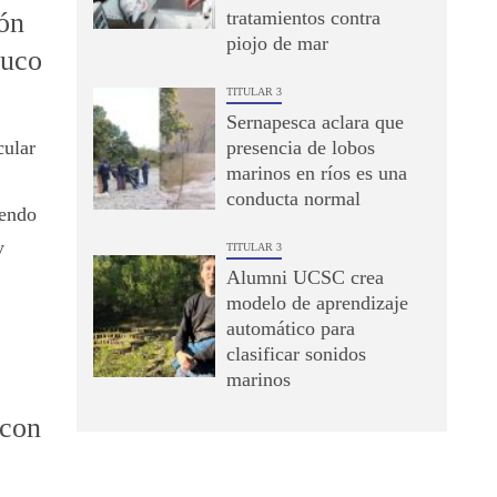
ón
tratamientos contra
piojo de mar
auco
TITULAR 3
Sernapesca aclara que
cular
presencia de lobos
marinos en ríos es una
conducta normal
iendo
y
TITULAR 3
Alumni UCSC crea
modelo de aprendizaje
automático para
clasificar sonidos
marinos
 con