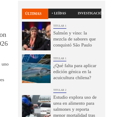
+ LEÍDAS
INVESTIGACIÓN
ÚLTIMAS
TITULAR 1
Salmón y vino: la
ron
mezcla de sabores que
026
conquistó São Paulo
TITULAR 1
a uno
¿Qué falta para aplicar
edición génica en la
acuicultura chilena?
res
TITULAR 2
Estudio explora uso de
urea en alimento para
salmones y reporta
menor mortalidad tras