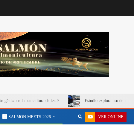
ón génica en la acuicultura chilena?
Estudio explora uso de urea 
VER ONLINE
SALMON MEETS 2026