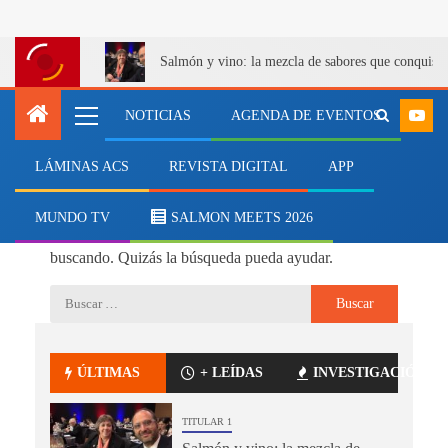
Salmón y vino: la mezcla de sabores que conquist
NOTICIAS
AGENDA DE EVENTOS
LÁMINAS ACS
REVISTA DIGITAL
APP
No se ha encontrado nada
MUNDO TV
SALMON MEETS 2026
Parece que no podemos encontrar lo que estás
buscando. Quizás la búsqueda pueda ayudar.
ÚLTIMAS
+ LEÍDAS
INVESTIGACIÓN
TITULAR 1