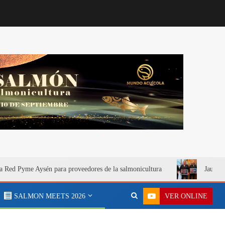
a Red Pyme Aysén para proveedores de la salmonicultura
Jaula S
VER ONLINE
SALMON MEETS 2026