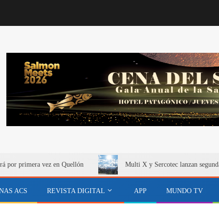
rá por primera vez en Quellón
Multi X y Sercotec lanzan segund
NAS ACS
REVISTA DIGITAL
APP
MUNDO TV