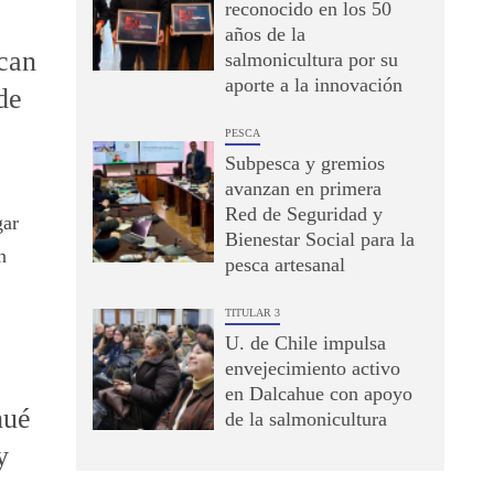
reconocido en los 50
años de la
can
salmonicultura por su
aporte a la innovación
de
PESCA
Subpesca y gremios
avanzan en primera
Red de Seguridad y
gar
Bienestar Social para la
n
pesca artesanal
TITULAR 3
U. de Chile impulsa
envejecimiento activo
en Dalcahue con apoyo
hué
de la salmonicultura
y