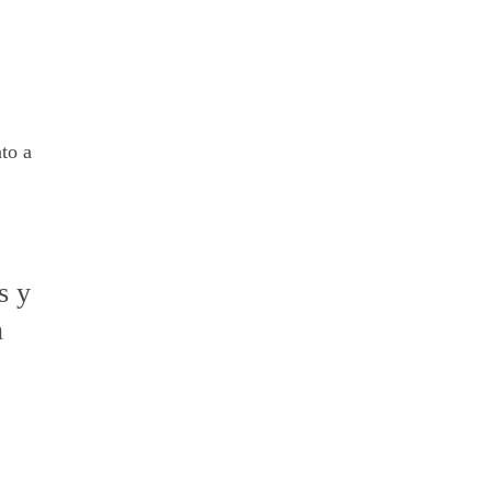
to a
s y
n