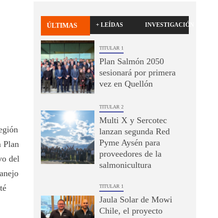
+ LEÍDAS
INVESTIGACIÓN
ÚLTIMAS
TITULAR 1
Plan Salmón 2050
sesionará por primera
vez en Quellón
TITULAR 2
Multi X y Sercotec
egión
lanzan segunda Red
Pyme Aysén para
n Plan
proveedores de la
vo del
salmonicultura
anejo
té
TITULAR 1
Jaula Solar de Mowi
Chile, el proyecto