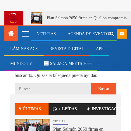
Plan Salmón 2050 firma en Quellón compromiso lab
NOTICIAS
AGENDA DE EVENTOS
LÁMINAS ACS
REVISTA DIGITAL
APP
No se ha encontrado nada
MUNDO TV
SALMON MEETS 2026
Parece que no podemos encontrar lo que estás
buscando. Quizás la búsqueda pueda ayudar.
ÚLTIMAS
+ LEÍDAS
INVESTIGACIÓN
TITULAR 1
Plan Salmón 2050 firma en