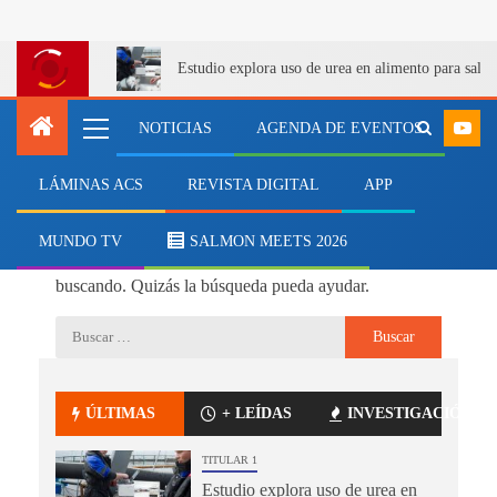
Estudio explora uso de urea en alimento para salm
NOTICIAS
AGENDA DE EVENTOS
LÁMINAS ACS
REVISTA DIGITAL
APP
No se ha encontrado nada
MUNDO TV
SALMON MEETS 2026
Parece que no podemos encontrar lo que estás
buscando. Quizás la búsqueda pueda ayudar.
ÚLTIMAS
+ LEÍDAS
INVESTIGACIÓN
TITULAR 1
Estudio explora uso de urea en