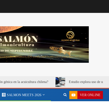
ón génica en la acuicultura chilena?
Estudio explora uso de urea 
VER ONLINE
SALMON MEETS 2026