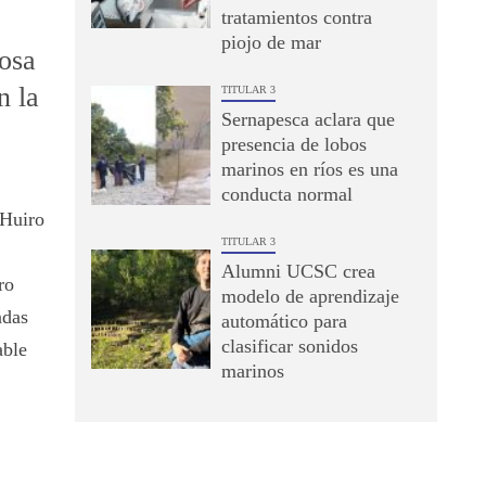
tratamientos contra
piojo de mar
osa
n la
TITULAR 3
Sernapesca aclara que
presencia de lobos
marinos en ríos es una
conducta normal
Huiro
TITULAR 3
Alumni UCSC crea
ro
modelo de aprendizaje
adas
automático para
clasificar sonidos
able
marinos