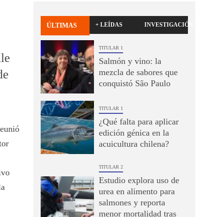
+ LEÍDAS
INVESTIGACIÓN
ÚLTIMAS
TITULAR 1
le
Salmón y vino: la
de
mezcla de sabores que
conquistó São Paulo
TITULAR 1
¿Qué falta para aplicar
reunió
edición génica en la
tor
acuicultura chilena?
TITULAR 2
ivo
Estudio explora uso de
la
urea en alimento para
salmones y reporta
menor mortalidad tras