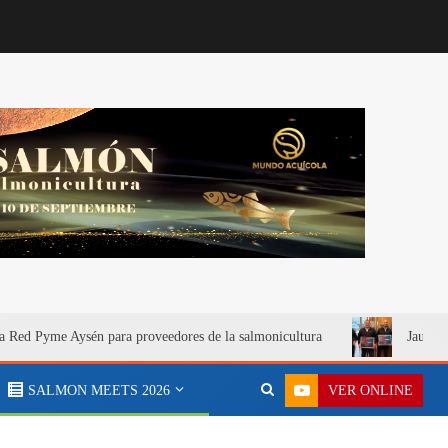
a Red Pyme Aysén para proveedores de la salmonicultura
Jaula S
VER ONLINE
SALMON MEETS 2026