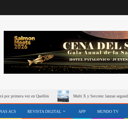
rá por primera vez en Quellón
Multi X y Sercotec lanzan segund
NAS ACS
REVISTA DIGITAL
APP
MUNDO TV