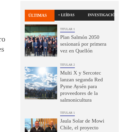
+ LEÍDAS
INVESTIGACIÓN
ÚLTIMAS
TITULAR 1
Plan Salmón 2050
ro
sesionará por primera
es
vez en Quellón
TITULAR 2
Multi X y Sercotec
lanzan segunda Red
Pyme Aysén para
proveedores de la
salmonicultura
TITULAR 1
Jaula Solar de Mowi
Chile, el proyecto