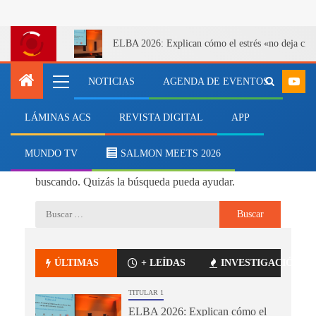
ELBA 2026: Explican cómo el estrés «no deja cicatr
NOTICIAS
AGENDA DE EVENTOS
LÁMINAS ACS
REVISTA DIGITAL
APP
No se ha encontrado nada
MUNDO TV
SALMON MEETS 2026
Parece que no podemos encontrar lo que estás
buscando. Quizás la búsqueda pueda ayudar.
ÚLTIMAS
+ LEÍDAS
INVESTIGACIÓN
TITULAR 1
ELBA 2026: Explican cómo el