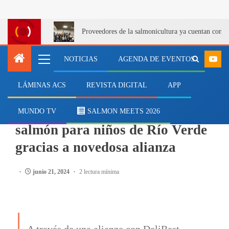
Proveedores de la salmonicultura ya cuentan con u
NOTICIAS
AGENDA DE EVENTOS
LÁMINAS ACS
REVISTA DIGITAL
APP
RSE
Blumar entregará porciones de
MUNDO TV
SALMON MEETS 2026
salmón para niños de Río Verde
gracias a novedosa alianza
junio 21, 2024
2 lectura mínima
A través de una alianza con DeliBest