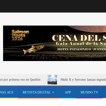
rá por primera vez en Quellón
Multi X y Sercotec lanzan segund
NAS ACS
REVISTA DIGITAL
APP
MUNDO TV