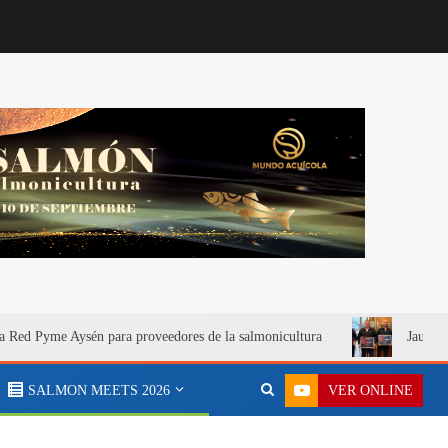
a Red Pyme Aysén para proveedores de la salmonicultura
Jaula S
VER ONLINE
SALMON MEETS 2026