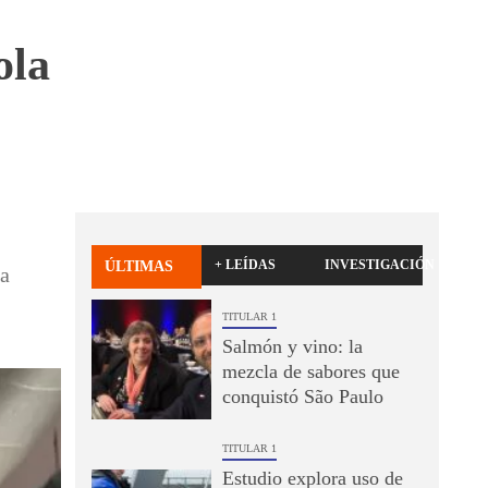
ola
+ LEÍDAS
INVESTIGACIÓN
ÚLTIMAS
la
TITULAR 1
Salmón y vino: la
mezcla de sabores que
conquistó São Paulo
TITULAR 1
Estudio explora uso de