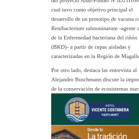
del proyecto Anid-Fondef N°ID21I100
cual tuvo como objetivo principal el
desarrollo de un prototipo de vacuna c
Renibacterium salmoninarum -agente c
de la Enfermedad bacteriana del riñón
(BKD)- a partir de cepas aisladas y
caracterizadas en la Región de Magall
Por otro lado, destaca las entrevista al
Alejandro Buschmann discute la impor
de la conservación de ecosistemas mari