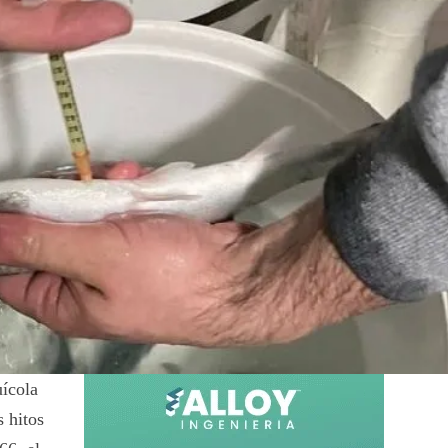
ícola
s hitos