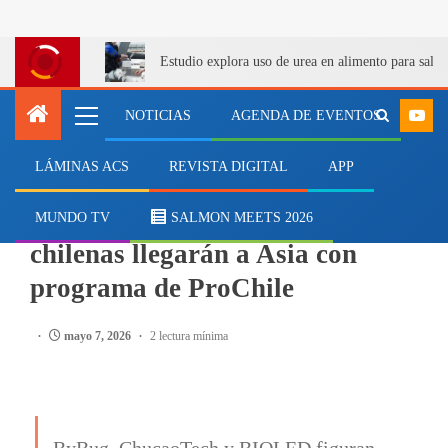
Estudio explora uso de urea en alimento para salm
NOTICIAS
AGENDA DE EVENTOS
LÁMINAS ACS
REVISTA DIGITAL
APP
INSTITUCIONES
Startups y empresas tecnológicas
MUNDO TV
SALMON MEETS 2026
chilenas llegarán a Asia con
programa de ProChile
mayo 7, 2026
2 lectura mínima
ByBug, ChucaoTech y BIOLED figuran