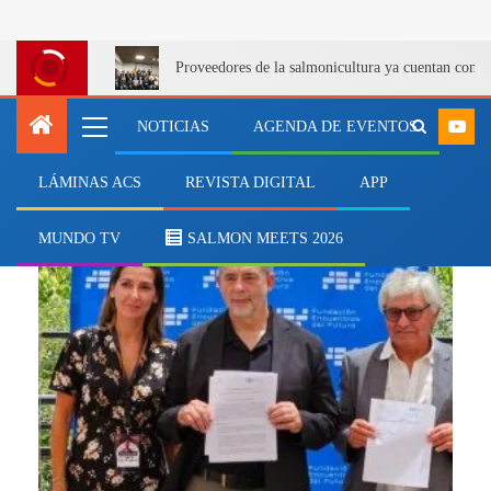
Proveedores de la salmonicultura ya cuentan con u
NOTICIAS
AGENDA DE EVENTOS
LÁMINAS ACS
REVISTA DIGITAL
APP
alimentos saludables
MUNDO TV
SALMON MEETS 2026