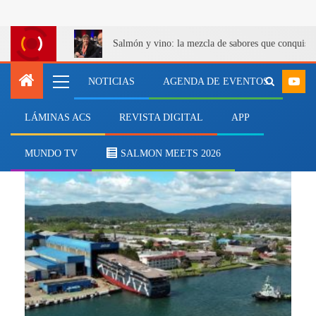
Salmón y vino: la mezcla de sabores que conquist
NOTICIAS
AGENDA DE EVENTOS
LÁMINAS ACS
REVISTA DIGITAL
APP
asenav
MUNDO TV
SALMON MEETS 2026