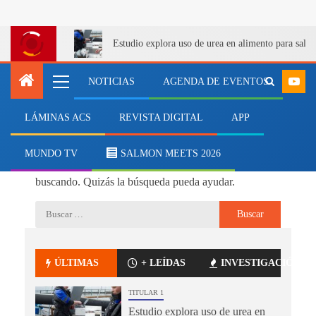
Estudio explora uso de urea en alimento para salm
NOTICIAS
AGENDA DE EVENTOS
LÁMINAS ACS
REVISTA DIGITAL
APP
No se ha encontrado nada
MUNDO TV
SALMON MEETS 2026
Parece que no podemos encontrar lo que estás
buscando. Quizás la búsqueda pueda ayudar.
ÚLTIMAS
+ LEÍDAS
INVESTIGACIÓN
TITULAR 1
Estudio explora uso de urea en