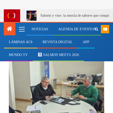
Salmón y vino: la mezcla de sabores que conquist
NOTICIAS
AGENDA DE EVENTOS
LÁMINAS ACS
REVISTA DIGITAL
APP
choritos
MUNDO TV
SALMON MEETS 2026