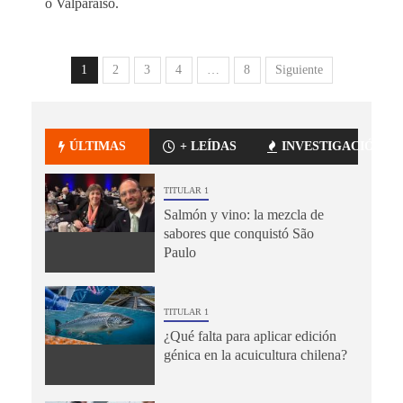
o Valparaíso.
1
2
3
4
…
8
Siguiente
ÚLTIMAS
+ LEÍDAS
INVESTIGACIÓN
TITULAR 1
Salmón y vino: la mezcla de
sabores que conquistó São
Paulo
TITULAR 1
¿Qué falta para aplicar edición
génica en la acuicultura chilena?