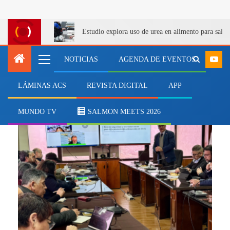
Estudio explora uso de urea en alimento para salm
NOTICIAS
AGENDA DE EVENTOS
LÁMINAS ACS
REVISTA DIGITAL
APP
Conapach
MUNDO TV
SALMON MEETS 2026