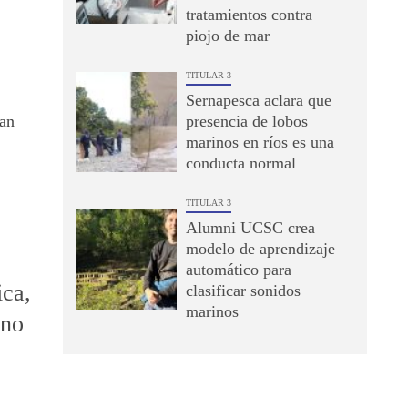
tratamientos contra
piojo de mar
TITULAR 3
Sernapesca aclara que
uan
presencia de lobos
marinos en ríos es una
conducta normal
TITULAR 3
Alumni UCSC crea
modelo de aprendizaje
automático para
ica,
clasificar sonidos
marinos
ino