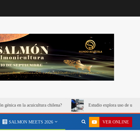
ón génica en la acuicultura chilena?
Estudio explora uso de urea 
VER ONLINE
SALMON MEETS 2026