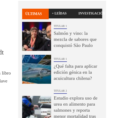
+ LEÍDAS
INVESTIGACIÓN
ÚLTIMAS
TITULAR 1
Salmón y vino: la
mezcla de sabores que
conquistó São Paulo
dt
TITULAR 1
¿Qué falta para aplicar
edición génica en la
 libro
acuicultura chilena?
lave
TITULAR 2
Estudio explora uso de
urea en alimento para
salmones y reporta
menor mortalidad tras