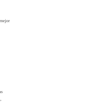
 mejor
as
,