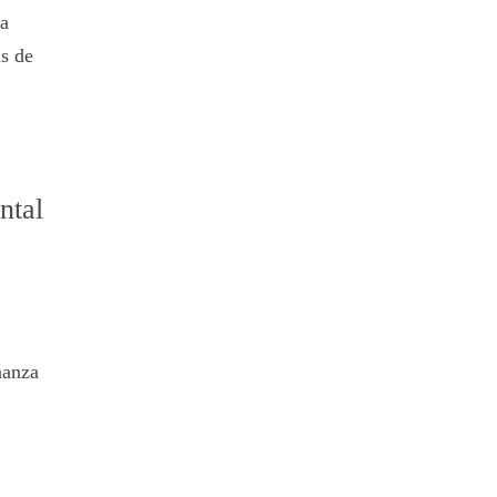
la
s de
ntal
nanza