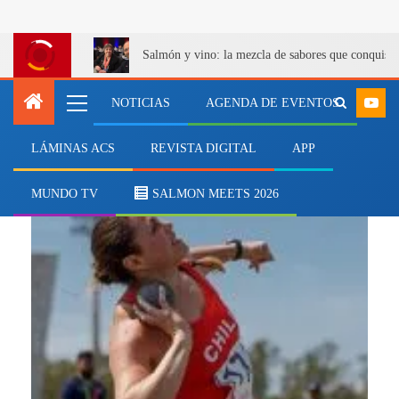
Salmón y vino: la mezcla de sabores que conquist
NOTICIAS
AGENDA DE EVENTOS
LÁMINAS ACS
REVISTA DIGITAL
APP
disciplinas deportivas
MUNDO TV
SALMON MEETS 2026