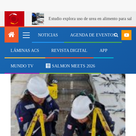
Estudio explora uso de urea en alimento para salm
NOTICIAS
AGENDA DE EVENTOS
LÁMINAS ACS
REVISTA DIGITAL
APP
documentos
MUNDO TV
SALMON MEETS 2026