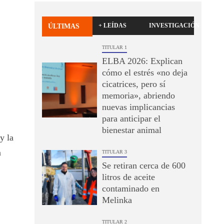
+ LEÍDAS
INVESTIGACIÓN
ÚLTIMAS
TITULAR 1
ELBA 2026: Explican
cómo el estrés «no deja
cicatrices, pero sí
memoria», abriendo
nuevas implicancias
para anticipar el
bienestar animal
y la
n
TITULAR 3
Se retiran cerca de 600
litros de aceite
contaminado en
Melinka
TITULAR 2