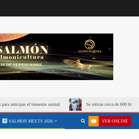
para anticipar el bienestar animal
Se retiran cerca de 600 litro
VER ONLINE
SALMON MEETS 2026