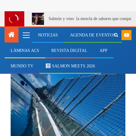
Salmón y vino: la mezcla de sabores que conquist
NOTICIAS
AGENDA DE EVENTOS
LÁMINAS ACS
REVISTA DIGITAL
APP
Garware Technical Fibres
MUNDO TV
SALMON MEETS 2026