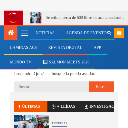
Se retiran cerca de 600 litros de aceite contamina
NOTICIAS
AGENDA DE EVENTOS
LÁMINAS ACS
REVISTA DIGITAL
APP
No se ha encontrado nada
MUNDO TV
SALMON MEETS 2026
Parece que no podemos encontrar lo que estás
buscando. Quizás la búsqueda pueda ayudar.
ÚLTIMAS
+ LEÍDAS
INVESTIGACIÓN
EMPRESAS